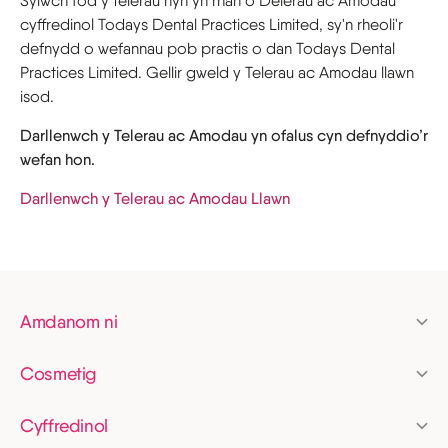
Sylwch fod y telerau hyn yn rhan o Delerau ac Amodau
cyffredinol Todays Dental Practices Limited, sy'n rheoli'r
defnydd o wefannau pob practis o dan Todays Dental
Practices Limited. Gellir gweld y Telerau ac Amodau llawn
isod.
Darllenwch y Telerau ac Amodau yn ofalus cyn defnyddio’r
wefan hon.
Darllenwch y Telerau ac Amodau Llawn
Amdanom ni
Prisio
Cosmetig
Cyllid
Alinyddion clir
Aelodaeth
Cyffredinol
Invisalign