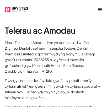
Telerau ac Amodau
Mae’r Telerau ac Amodau hyn yn berthnasol i wefan
Brynteg Dental
, sef enw masnachu
Todays Dental
Practices Limited
a gofrestrwyd yng Nghymru a Lloegr
gyda’r rhif cwmni 13788255 a’i gyfeiriad swyddfa
gofrestredig yw Monmouth House, Parc Busnes
Blackbrook, Taunton TA1 2PX.
Trwy gyrchu neu ddefnyddio gwefan y practis hwn (y
cyfeirir ati fel “
ein gwefan
”), rydych yn cytuno i gadw at y
telerau hyn. Os nad ydych yn cytuno, ni ddylech
ddefnyddio ein gwefan.