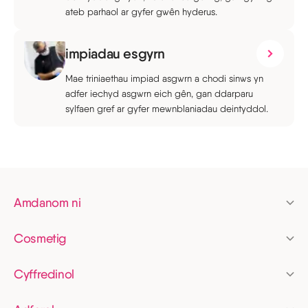
ateb parhaol ar gyfer gwên hyderus.
impiadau esgyrn
Mae triniaethau impiad asgwrn a chodi sinws yn
adfer iechyd asgwrn eich gên, gan ddarparu
sylfaen gref ar gyfer mewnblaniadau deintyddol.
Amdanom ni
Prisio
Cosmetig
Cyllid
Alinyddion clir
Aelodaeth
Cyffredinol
Invisalign
Archwiliad deintyddol
Newyddion
Gwynnu dannedd