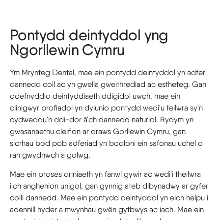
Pontydd deintyddol yng
Ngorllewin Cymru
Ym Mrynteg Dental, mae ein pontydd deintyddol yn adfer
dannedd coll ac yn gwella gweithrediad ac estheteg. Gan
ddefnyddio deintyddiaeth ddigidol uwch, mae ein
clinigwyr profiadol yn dylunio pontydd wedi'u teilwra sy'n
cydweddu'n ddi-dor â'ch dannedd naturiol. Rydym yn
gwasanaethu cleifion ar draws Gorllewin Cymru, gan
sicrhau bod pob adferiad yn bodloni ein safonau uchel o
ran gwydnwch a golwg.
Mae ein proses driniaeth yn fanwl gywir ac wedi'i theilwra
i'ch anghenion unigol, gan gynnig ateb dibynadwy ar gyfer
colli dannedd. Mae ein pontydd deintyddol yn eich helpu i
adennill hyder a mwynhau gwên gytbwys ac iach. Mae ein