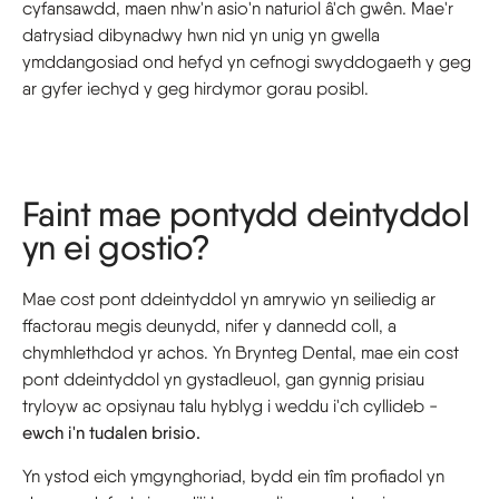
cyfansawdd, maen nhw'n asio'n naturiol â'ch gwên. Mae'r
datrysiad dibynadwy hwn nid yn unig yn gwella
ymddangosiad ond hefyd yn cefnogi swyddogaeth y geg
ar gyfer iechyd y geg hirdymor gorau posibl.
Faint mae pontydd deintyddol
yn ei gostio?
Mae cost pont ddeintyddol yn amrywio yn seiliedig ar
ffactorau megis deunydd, nifer y dannedd coll, a
chymhlethdod yr achos. Yn Brynteg Dental, mae ein cost
pont ddeintyddol yn gystadleuol, gan gynnig prisiau
tryloyw ac opsiynau talu hyblyg i weddu i'ch cyllideb -
ewch i'n tudalen brisio.
Yn ystod eich ymgynghoriad, bydd ein tîm profiadol yn