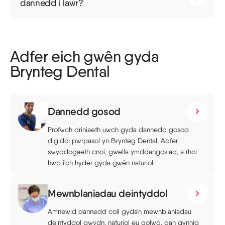
dannedd i lawr?
Adfer eich gwên gyda
Brynteg Dental
Dannedd gosod
Profwch driniaeth uwch gyda dannedd gosod
digidol pwrpasol yn Brynteg Dental. Adfer
swyddogaeth cnoi, gwella ymddangosiad, a rhoi
hwb i'ch hyder gyda gwên naturiol.
Mewnblaniadau deintyddol
Amnewid dannedd coll gyda'n mewnblaniadau
deintyddol gwydn, naturiol eu golwg, gan gynnig