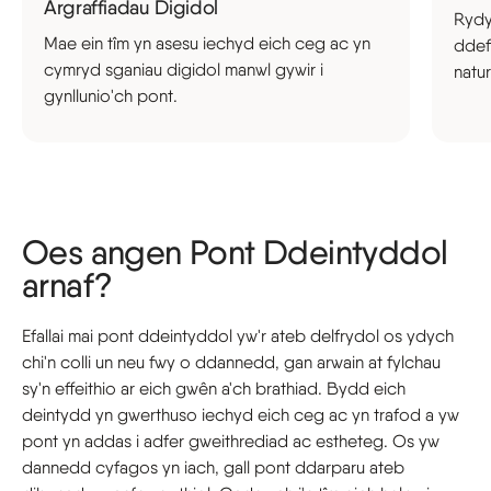
Argraffiadau Digidol
Rydy
Mae ein tîm yn asesu iechyd eich ceg ac yn
ddef
cymryd sganiau digidol manwl gywir i
natur
gynllunio'ch pont.
Oes angen Pont Ddeintyddol
arnaf?
Efallai mai pont ddeintyddol yw'r ateb delfrydol os ydych
chi'n colli un neu fwy o ddannedd, gan arwain at fylchau
sy'n effeithio ar eich gwên a'ch brathiad. Bydd eich
deintydd yn gwerthuso iechyd eich ceg ac yn trafod a yw
pont yn addas i adfer gweithrediad ac estheteg. Os yw
dannedd cyfagos yn iach, gall pont ddarparu ateb