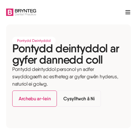
Pontydd Deintyddol
Pontydd deintyddol ar
gyfer dannedd coll
Pontydd deintyddol personol yn adfer
swyddogaeth ac estheteg ar gyfer gwên hyderus,
naturiol ei golwg.
Archebu ar-lein
Cysylltwch â Ni