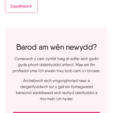
Cysylltwch
Barod am wên newydd?
Cymerwch y cam cyntaf tuag at adfer eich gwên
gyda phont ddeintyddol arferol. Mae ein tîm
profiadol yma i'ch arwain trwy bob cam o'r broses.
Archebwch eich ymgynghoriad nawr a
darganfyddwch sut y gall ein hymagwedd
bersonol weddnewid eich iechyd deintyddol a
rhoi hwb i'ch hyder.