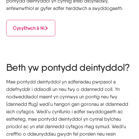
pontydd deintyddol yn cynnig ateb dibynadwy,
anfewnwthiol ar gyfer adfer harddwch a swyddogaeth.
Cysylltwch â Ni
Beth yw pontydd deintyddol?
Mae pontydd deintyddol yn adferiadau pwrpasol a
ddefnyddir i ddisodli un neu fwy o ddannedd coll. Yn
nodweddiadol maent yn cynnwys un pontig neu fwy
(dannedd ffug) wedi'u hangori gan goronau ar ddannedd
iach cyfagos. Wedi'u cynllunio i adfer swyddogaeth ac
estheteg, mae pontydd deintyddol yn cynnal bylchau
priodol ac yn atal dannedd cyfagos rhag symud. Wedi'u
crefftio o ddeunyddiau gwydn fel porslen neu resin