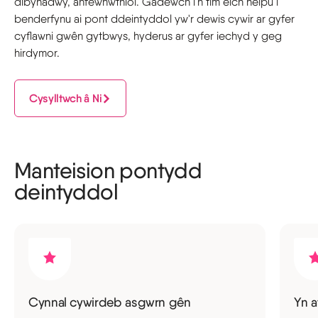
dibynadwy, anfewnwthiol. Gadewch i'n tîm eich helpu i
benderfynu ai pont ddeintyddol yw'r dewis cywir ar gyfer
cyflawni gwên gytbwys, hyderus ar gyfer iechyd y geg
hirdymor.
Cysylltwch â Ni
Manteision pontydd
deintyddol
Cynnal cywirdeb asgwrn gên
Yn 