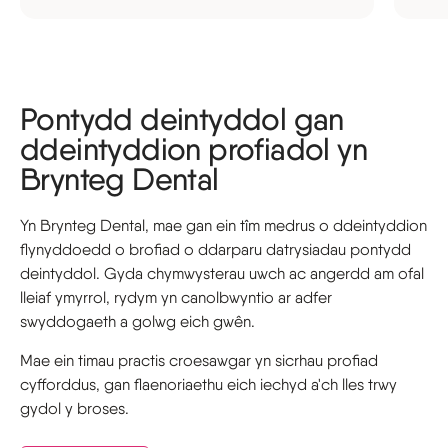
Pontydd deintyddol gan
ddeintyddion profiadol yn
Brynteg Dental
Yn Brynteg Dental, mae gan ein tîm medrus o ddeintyddion
flynyddoedd o brofiad o ddarparu datrysiadau pontydd
deintyddol. Gyda chymwysterau uwch ac angerdd am ofal
lleiaf ymyrrol, rydym yn canolbwyntio ar adfer
swyddogaeth a golwg eich gwên.
Mae ein timau practis croesawgar yn sicrhau profiad
cyfforddus, gan flaenoriaethu eich iechyd a'ch lles trwy
gydol y broses.