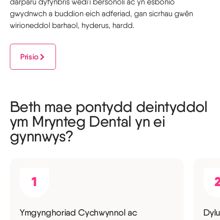
darparu dyfynbris wedi'i bersonoli ac yn esbonio
gwydnwch a buddion eich adferiad, gan sicrhau gwên
wirioneddol barhaol, hyderus, hardd.
Prisio
Beth mae pontydd deintyddol
ym Mrynteg Dental yn ei
gynnwys?
Ymgynghoriad Cychwynnol ac
Dylu