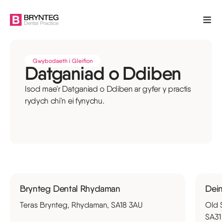
Gwybodaeth i Gleifion
Datganiad o Ddiben
Isod mae'r Datganiad o Ddiben ar gyfer y practis
rydych chi'n ei fynychu.
Brynteg Dental Rhydaman
Dei
Teras Brynteg, Rhydaman, SA18 3AU
Old 
SA31